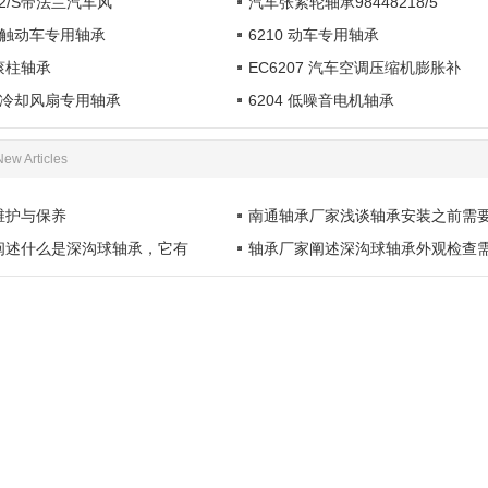
002/S带法兰汽车风
汽车张紧轮轴承98448218/5
角接触动车专用轴承
6210 动车专用轴承
 滚柱轴承
EC6207 汽车空调压缩机膨胀补
汽车冷却风扇专用轴承
6204 低噪音电机轴承
New Articles
维护与保养
南通轴承厂家浅谈轴承安装之前需
阐述什么是深沟球轴承，它有
轴承厂家阐述深沟球轴承外观检查
1